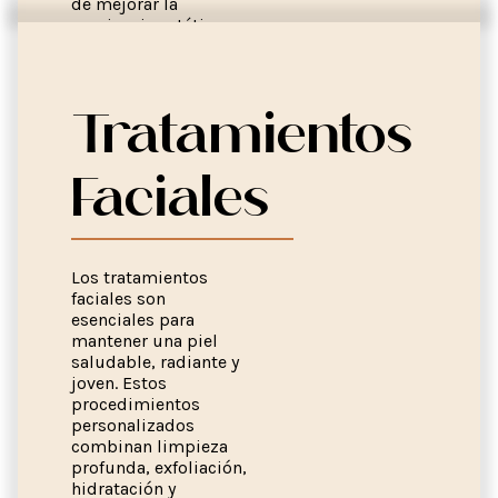
de mejorar la
apariencia estética,
los rellenos dérmicos
también contribuyen
a la salud de la piel,
promoviendo una
Tratamientos
hidratación profunda
y estimulando la
producción de
Faciales
colágeno.
Los tratamientos
faciales son
esenciales para
mantener una piel
saludable, radiante y
joven. Estos
procedimientos
personalizados
combinan limpieza
profunda, exfoliación,
hidratación y