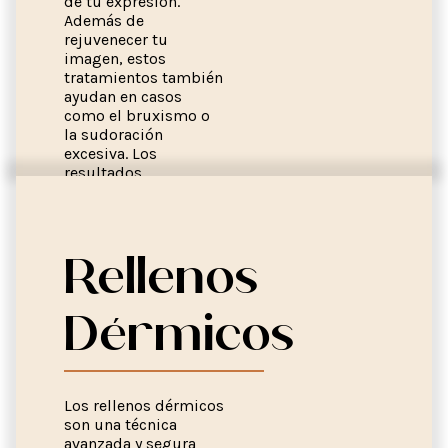
de tu expresión.
Además de
rejuvenecer tu
imagen, estos
tratamientos también
ayudan en casos
como el bruxismo o
la sudoración
excesiva. Los
resultados
comienzan a notarse
en pocos días y se
mantienen entre 4 y 6
meses, brindándote
Rellenos
belleza, bienestar y
confianza en tu día a
día.
Dérmicos
Los rellenos dérmicos
son una técnica
avanzada y segura