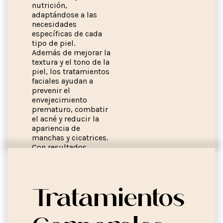
nutrición,
adaptándose a las
necesidades
específicas de cada
tipo de piel.
Además de mejorar la
textura y el tono de la
piel, los tratamientos
faciales ayudan a
prevenir el
envejecimiento
prematuro, combatir
el acné y reducir la
apariencia de
manchas y cicatrices.
Con resultados
visibles desde la
primera sesión, estos
cuidados regulares
promueven una piel
Tratamientos
equilibrada y
revitalizada,
brindando confianza y
bienestar.