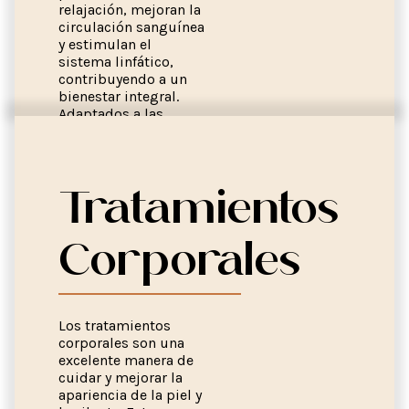
relajación, mejoran la
circulación sanguínea
y estimulan el
sistema linfático,
contribuyendo a un
bienestar integral.
Adaptados a las
necesidades
individuales, estos
cuidados regulares
ayudan a mantener
Tratamientos
una piel firme, suave
y tonificada,
realzando la belleza
Corporales
natural del cuerpo.
Los tratamientos
corporales son una
excelente manera de
cuidar y mejorar la
apariencia de la piel y